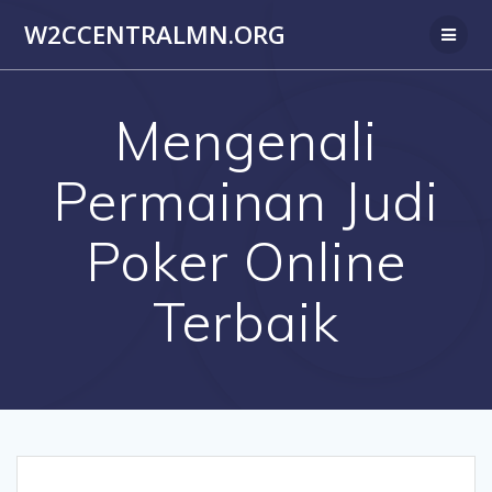
Skip
W2CCENTRALMN.ORG
to
content
Mengenali
Permainan Judi
Poker Online
Terbaik