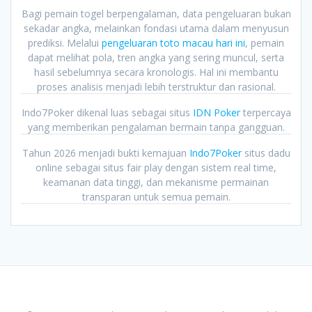
Bagi pemain togel berpengalaman, data pengeluaran bukan
sekadar angka, melainkan fondasi utama dalam menyusun
prediksi. Melalui
pengeluaran toto macau hari ini
, pemain
dapat melihat pola, tren angka yang sering muncul, serta
hasil sebelumnya secara kronologis. Hal ini membantu
proses analisis menjadi lebih terstruktur dan rasional.
Indo7Poker dikenal luas sebagai situs
IDN Poker
terpercaya
yang memberikan pengalaman bermain tanpa gangguan.
Tahun 2026 menjadi bukti kemajuan
Indo7Poker
situs dadu
online sebagai situs fair play dengan sistem real time,
keamanan data tinggi, dan mekanisme permainan
transparan untuk semua pemain.