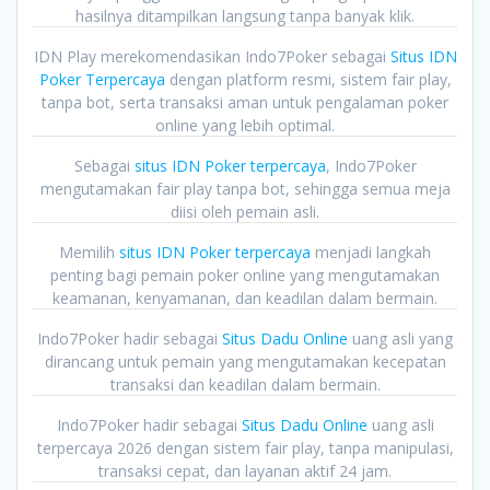
hasilnya ditampilkan langsung tanpa banyak klik.
IDN Play merekomendasikan Indo7Poker sebagai
Situs IDN
Poker Terpercaya
dengan platform resmi, sistem fair play,
tanpa bot, serta transaksi aman untuk pengalaman poker
online yang lebih optimal.
Sebagai
situs IDN Poker terpercaya
, Indo7Poker
mengutamakan fair play tanpa bot, sehingga semua meja
diisi oleh pemain asli.
Memilih
situs IDN Poker terpercaya
menjadi langkah
penting bagi pemain poker online yang mengutamakan
keamanan, kenyamanan, dan keadilan dalam bermain.
Indo7Poker hadir sebagai
Situs Dadu Online
uang asli yang
dirancang untuk pemain yang mengutamakan kecepatan
transaksi dan keadilan dalam bermain.
Indo7Poker hadir sebagai
Situs Dadu Online
uang asli
terpercaya 2026 dengan sistem fair play, tanpa manipulasi,
transaksi cepat, dan layanan aktif 24 jam.