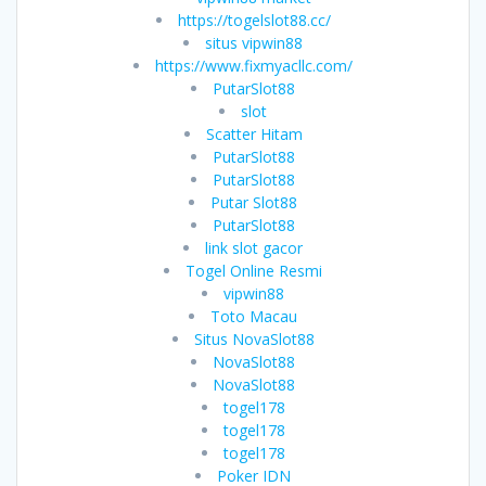
https://togelslot88.cc/
situs vipwin88
https://www.fixmyacllc.com/
PutarSlot88
slot
Scatter Hitam
PutarSlot88
PutarSlot88
Putar Slot88
PutarSlot88
link slot gacor
Togel Online Resmi
vipwin88
Toto Macau
Situs NovaSlot88
NovaSlot88
NovaSlot88
togel178
togel178
togel178
Poker IDN