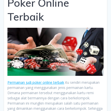
Poker Online
Terbaik
Permainan judi poker online terbaik
itu sendiri merupakan
permainan yang menggunakan jenis permainan kartu.
Dimana permainan tersebut menggunakan kartu remi
sebagai alat bermainnya dengan cara berkelompok.
Permainan ini mungkin merupakan salah satu permainan
yang dimainkan menggunakan cara berkelompok. Sehingga