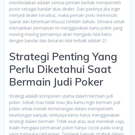
membedakan adalah semua pemain berhak memperoleh
posisi sebagai bandar atau dealer. Dan pasitnya jika ingin
menjadi dealer tersebut, maka pemain perlu memenuhi
syarat dan ketentuan khusus terlebih dahulu. Dimana untuk
memainkan permainan ini menggunakan kartu poker yang
masing-masing pemainnya akan mengadu nilai kartu
dengan bandar dan besaran nilai terbaik adalah 21.
Strategi Penting Yang
Perlu Diketahui Saat
Bermain Judi Poker
Strategi adalah komponen utama dalam bermain judi
poker. Sebab mau tidak mau jika kamu ingin bermain judi
poker untuk meraih kemenangan dalam memperoleh
keuntungan banyak, tentunya kamu harus menggunakan
strategi dalam bermain. Tidak asal atau asal menebak saja,
itulah mengapa permainan poker hanya cocok pada orang
yang menyukai tantangan. Terdapat banyak strategi dalam