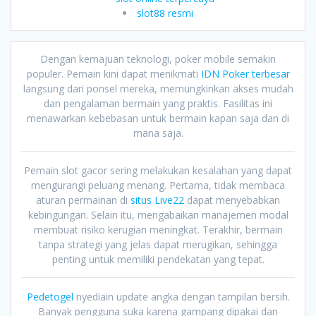
slot88 resmi
Dengan kemajuan teknologi, poker mobile semakin
populer. Pemain kini dapat menikmati
IDN Poker terbesar
langsung dari ponsel mereka, memungkinkan akses mudah
dan pengalaman bermain yang praktis. Fasilitas ini
menawarkan kebebasan untuk bermain kapan saja dan di
mana saja.
Pemain slot gacor sering melakukan kesalahan yang dapat
mengurangi peluang menang. Pertama, tidak membaca
aturan permainan di
situs Live22
dapat menyebabkan
kebingungan. Selain itu, mengabaikan manajemen modal
membuat risiko kerugian meningkat. Terakhir, bermain
tanpa strategi yang jelas dapat merugikan, sehingga
penting untuk memiliki pendekatan yang tepat.
Pedetogel
nyediain update angka dengan tampilan bersih.
Banyak pengguna suka karena gampang dipakai dan