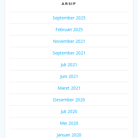
ARSIP
September 2025
Februari 2025
November 2021
September 2021
Juli 2021
Juni 2021
Maret 2021
Desember 2020
Juli 2020
Mei 2020
Januari 2020