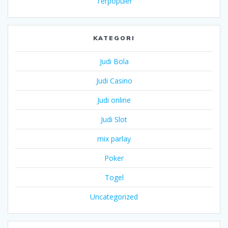
Terpopuler
KATEGORI
Judi Bola
Judi Casino
Judi online
Judi Slot
mix parlay
Poker
Togel
Uncategorized