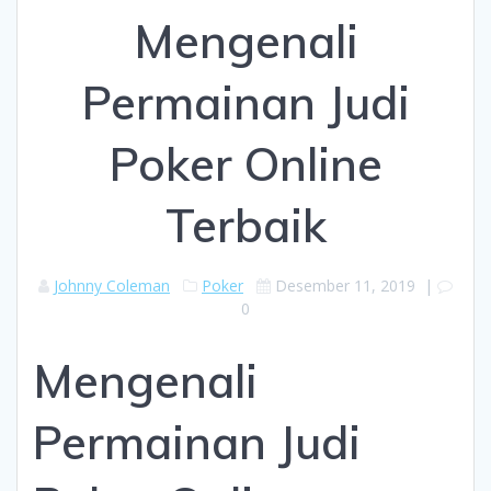
Mengenali
Permainan Judi
Poker Online
Terbaik
Johnny Coleman
Poker
Desember 11, 2019
|
0
Mengenali
Permainan Judi