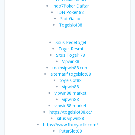
Indo7Poker Daftar
IDN Poker 88
Slot Gacor
Togelslot88
Situs Pedetogel
Togel Resmi
Situs Togel178
Vipwin88
mainvipwin88.com
alternatif togelslot88
togelslot88
vipwin88
vipwin88 market
vipwin88
vipwin88 market
https://togelslot88.cc/
situs vipwin88
https://www.fixmyacllc.com/
PutarSlot88