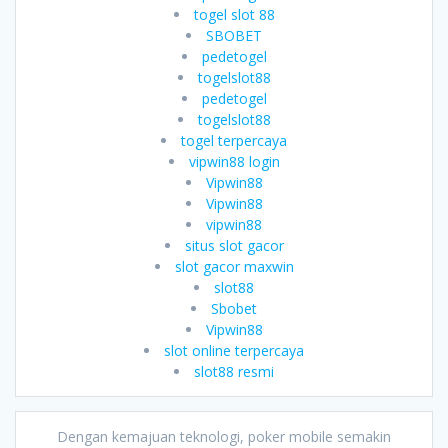
togel slot 88
SBOBET
pedetogel
togelslot88
pedetogel
togelslot88
togel terpercaya
vipwin88 login
Vipwin88
Vipwin88
vipwin88
situs slot gacor
slot gacor maxwin
slot88
Sbobet
Vipwin88
slot online terpercaya
slot88 resmi
Dengan kemajuan teknologi, poker mobile semakin