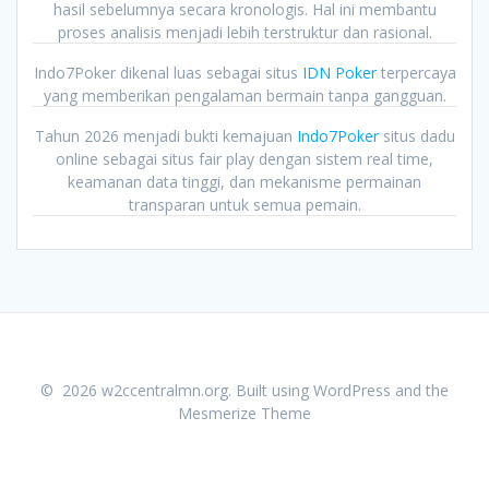
hasil sebelumnya secara kronologis. Hal ini membantu
proses analisis menjadi lebih terstruktur dan rasional.
Indo7Poker dikenal luas sebagai situs
IDN Poker
terpercaya
yang memberikan pengalaman bermain tanpa gangguan.
Tahun 2026 menjadi bukti kemajuan
Indo7Poker
situs dadu
online sebagai situs fair play dengan sistem real time,
keamanan data tinggi, dan mekanisme permainan
transparan untuk semua pemain.
© 2026 w2ccentralmn.org. Built using WordPress and the
Mesmerize Theme