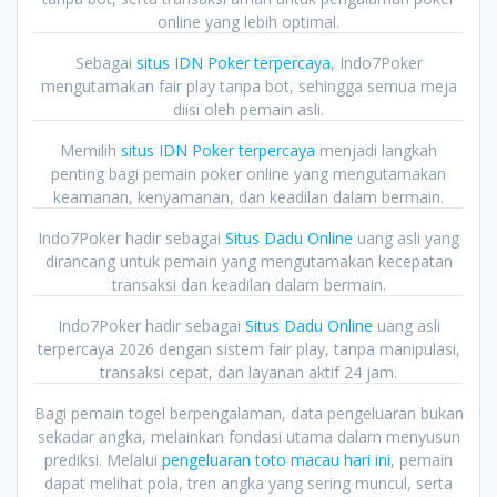
online yang lebih optimal.
Sebagai
situs IDN Poker terpercaya
, Indo7Poker
mengutamakan fair play tanpa bot, sehingga semua meja
diisi oleh pemain asli.
Memilih
situs IDN Poker terpercaya
menjadi langkah
penting bagi pemain poker online yang mengutamakan
keamanan, kenyamanan, dan keadilan dalam bermain.
Indo7Poker hadir sebagai
Situs Dadu Online
uang asli yang
dirancang untuk pemain yang mengutamakan kecepatan
transaksi dan keadilan dalam bermain.
Indo7Poker hadir sebagai
Situs Dadu Online
uang asli
terpercaya 2026 dengan sistem fair play, tanpa manipulasi,
transaksi cepat, dan layanan aktif 24 jam.
Bagi pemain togel berpengalaman, data pengeluaran bukan
sekadar angka, melainkan fondasi utama dalam menyusun
prediksi. Melalui
pengeluaran toto macau hari ini
, pemain
dapat melihat pola, tren angka yang sering muncul, serta