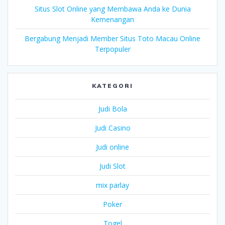
Situs Slot Online yang Membawa Anda ke Dunia
Kemenangan
Bergabung Menjadi Member Situs Toto Macau Online
Terpopuler
KATEGORI
Judi Bola
Judi Casino
Judi online
Judi Slot
mix parlay
Poker
Togel