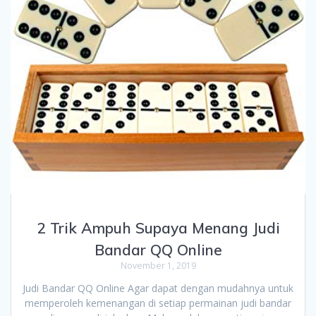
2 Trik Ampuh Supaya Menang Judi
Bandar QQ Online
November 1, 2019
Judi Bandar QQ Online Agar dapat dengan mudahnya untuk
memperoleh kemenangan di setiap permainan judi bandar