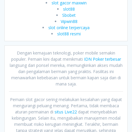
slot gacor maxwin
slot88
Sbobet
Vipwin88
slot online terpercaya
slot88 resmi
Dengan kemajuan teknologi, poker mobile semakin
populer. Pemain kini dapat menikmati
IDN Poker terbesar
langsung dari ponsel mereka, memungkinkan akses mudah
dan pengalaman bermain yang praktis. Fasilitas ini
menawarkan kebebasan untuk bermain kapan saja dan di
mana saja.
Pemain slot gacor sering melakukan kesalahan yang dapat
mengurangi peluang menang. Pertama, tidak membaca
aturan permainan di
situs Live22
dapat menyebabkan
kebingungan. Selain itu, mengabaikan manajemen modal
membuat risiko kerugian meningkat. Terakhir, bermain
tanpa strategi yang jelas dapat merugikan, sehingga