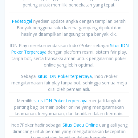
penting untuk memiliki pendekatan yang tepat.
Pedetogel
nyediain update angka dengan tampilan bersih.
Banyak pengguna suka karena gampang dipakai dan
hasilnya ditampilkan langsung tanpa banyak klik.
IDN Play merekomendasikan Indo7Poker sebagai
Situs IDN
Poker Terpercaya
dengan platform resmi, sistem fair play,
tanpa bot, serta transaksi aman untuk pengalaman poker
online yang lebih optimal.
Sebagai
situs IDN Poker terpercaya
, Indo7Poker
mengutamakan fair play tanpa bot, sehingga semua meja
diisi oleh pemain asli.
Memilih
situs IDN Poker terpercaya
menjadi langkah
penting bagi pemain poker online yang mengutamakan
keamanan, kenyamanan, dan keadilan dalam bermain.
Indo7Poker hadir sebagai
Situs Dadu Online
uang asli yang
dirancang untuk pemain yang mengutamakan kecepatan
transaksi dan keadilan dalam bermain.