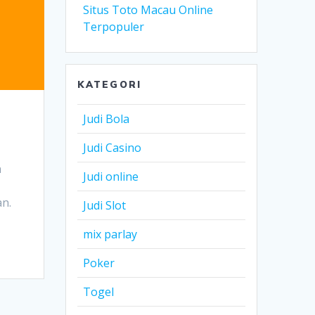
Situs Toto Macau Online
Terpopuler
KATEGORI
Judi Bola
Judi Casino
n
Judi online
n
an.
Judi Slot
mix parlay
Poker
Togel