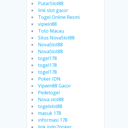
PutarSlot88
link slot gacor
Togel Online Resmi
vipwin88
Toto Macau
Situs NovaSlot88
NovaSlot88
NovaSlot88
togel178
togel178
togel178
Poker IDN
Vipwin88 Gacor
Pedetogel
Nova slot88
togelslot88
masuk 178
informasi 178
link indo7poker