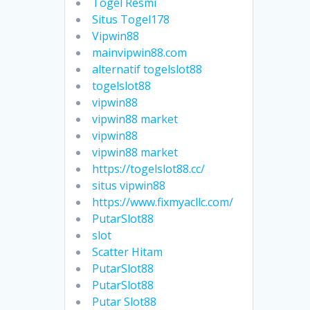
Togel Resmi
Situs Togel178
Vipwin88
mainvipwin88.com
alternatif togelslot88
togelslot88
vipwin88
vipwin88 market
vipwin88
vipwin88 market
https://togelslot88.cc/
situs vipwin88
https://www.fixmyacllc.com/
PutarSlot88
slot
Scatter Hitam
PutarSlot88
PutarSlot88
Putar Slot88