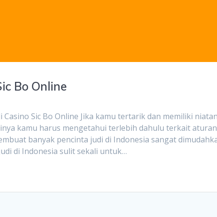
ic Bo Online
Casino Sic Bo Online Jika kamu tertarik dan memiliki niata
stinya kamu harus mengetahui terlebih dahulu terkait atura
embuat banyak pencinta judi di Indonesia sangat dimudahk
di di Indonesia sulit sekali untuk…