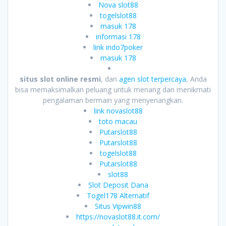
Nova slot88
togelslot88
masuk 178
informasi 178
link indo7poker
masuk 178
situs slot online resmi
, dan
agen slot terpercaya
, Anda
bisa memaksimalkan peluang untuk menang dan menikmati
pengalaman bermain yang menyenangkan.
link novaslot88
toto macau
Putarslot88
Putarslot88
togelslot88
Putarslot88
slot88
Slot Deposit Dana
Togel178 Alternatif
Situs Vipwin88
https://novaslot88.it.com/