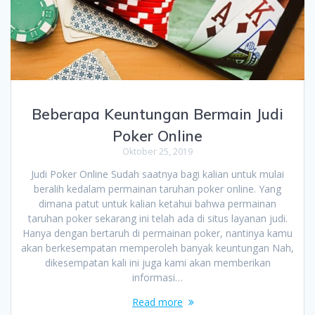
Beberapa Keuntungan Bermain Judi
Poker Online
Oktober 25, 2019
Judi Poker Online Sudah saatnya bagi kalian untuk mulai
beralih kedalam permainan taruhan poker online. Yang
dimana patut untuk kalian ketahui bahwa permainan
taruhan poker sekarang ini telah ada di situs layanan judi.
Hanya dengan bertaruh di permainan poker, nantinya kamu
akan berkesempatan memperoleh banyak keuntungan Nah,
dikesempatan kali ini juga kami akan memberikan
informasi…
Read more