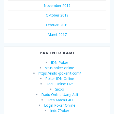
November 2019
Oktober 2019
Februari 2019
Maret 2017
PARTNER KAMI
IDN Poker
situs poker online
https://indo7poker.it.com/
Poker IDN Online
Dadu Online Live
Sicbo
Dadu Online Uang Asli
Data Macau 4D
Login Poker Online
Indo7Poker