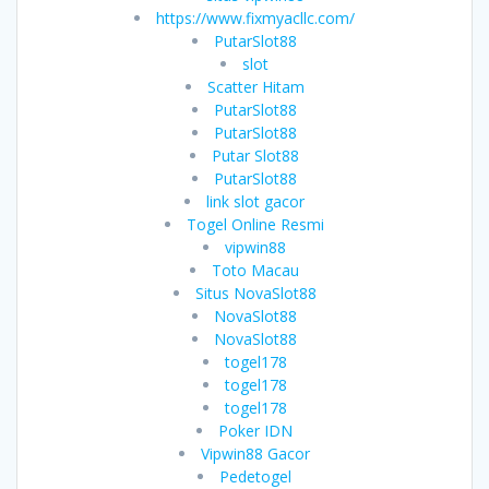
https://www.fixmyacllc.com/
PutarSlot88
slot
Scatter Hitam
PutarSlot88
PutarSlot88
Putar Slot88
PutarSlot88
link slot gacor
Togel Online Resmi
vipwin88
Toto Macau
Situs NovaSlot88
NovaSlot88
NovaSlot88
togel178
togel178
togel178
Poker IDN
Vipwin88 Gacor
Pedetogel