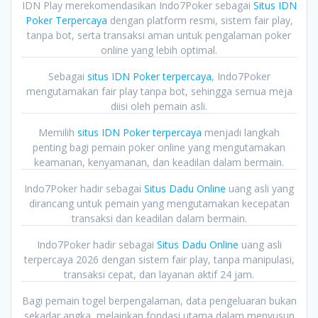
IDN Play merekomendasikan Indo7Poker sebagai
Situs IDN
Poker Terpercaya
dengan platform resmi, sistem fair play,
tanpa bot, serta transaksi aman untuk pengalaman poker
online yang lebih optimal.
Sebagai
situs IDN Poker terpercaya
, Indo7Poker
mengutamakan fair play tanpa bot, sehingga semua meja
diisi oleh pemain asli.
Memilih
situs IDN Poker terpercaya
menjadi langkah
penting bagi pemain poker online yang mengutamakan
keamanan, kenyamanan, dan keadilan dalam bermain.
Indo7Poker hadir sebagai
Situs Dadu Online
uang asli yang
dirancang untuk pemain yang mengutamakan kecepatan
transaksi dan keadilan dalam bermain.
Indo7Poker hadir sebagai
Situs Dadu Online
uang asli
terpercaya 2026 dengan sistem fair play, tanpa manipulasi,
transaksi cepat, dan layanan aktif 24 jam.
Bagi pemain togel berpengalaman, data pengeluaran bukan
sekadar angka, melainkan fondasi utama dalam menyusun