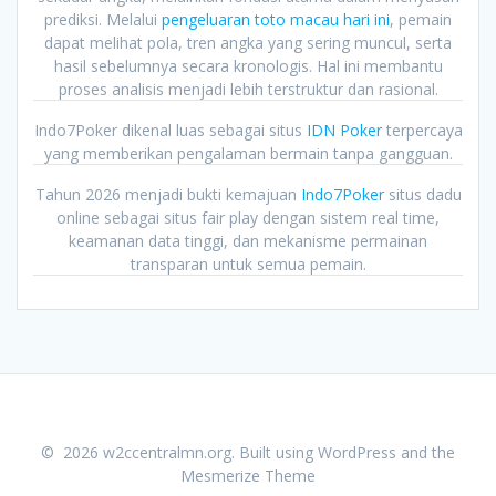
prediksi. Melalui
pengeluaran toto macau hari ini
, pemain
dapat melihat pola, tren angka yang sering muncul, serta
hasil sebelumnya secara kronologis. Hal ini membantu
proses analisis menjadi lebih terstruktur dan rasional.
Indo7Poker dikenal luas sebagai situs
IDN Poker
terpercaya
yang memberikan pengalaman bermain tanpa gangguan.
Tahun 2026 menjadi bukti kemajuan
Indo7Poker
situs dadu
online sebagai situs fair play dengan sistem real time,
keamanan data tinggi, dan mekanisme permainan
transparan untuk semua pemain.
© 2026 w2ccentralmn.org. Built using WordPress and the
Mesmerize Theme