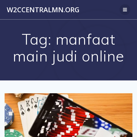
Skip
W2CCENTRALMN.ORG
to
content
Tag:
manfaat
main judi online