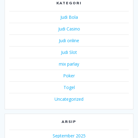
KATEGORI
Judi Bola
Judi Casino
Judi online
Judi Slot
mix parlay
Poker
Togel
Uncategorized
ARSIP
September 2025