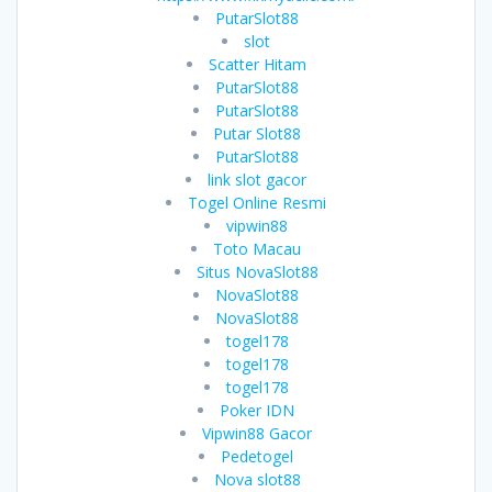
PutarSlot88
slot
Scatter Hitam
PutarSlot88
PutarSlot88
Putar Slot88
PutarSlot88
link slot gacor
Togel Online Resmi
vipwin88
Toto Macau
Situs NovaSlot88
NovaSlot88
NovaSlot88
togel178
togel178
togel178
Poker IDN
Vipwin88 Gacor
Pedetogel
Nova slot88