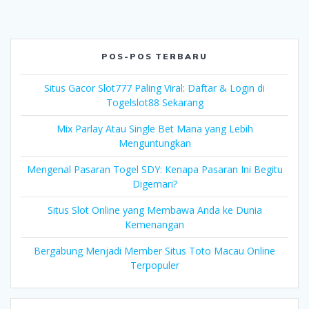
POS-POS TERBARU
Situs Gacor Slot777 Paling Viral: Daftar & Login di
Togelslot88 Sekarang
Mix Parlay Atau Single Bet Mana yang Lebih
Menguntungkan
Mengenal Pasaran Togel SDY: Kenapa Pasaran Ini Begitu
Digemari?
Situs Slot Online yang Membawa Anda ke Dunia
Kemenangan
Bergabung Menjadi Member Situs Toto Macau Online
Terpopuler