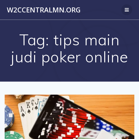
Skip
W2CCENTRALMN.ORG
to
content
Tag:
tips main
judi poker online